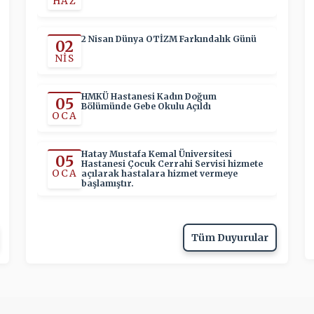
HAZ
2 Nisan Dünya OTİZM Farkındalık Günü
02
NIS
HMKÜ Hastanesi Kadın Doğum
05
Bölümünde Gebe Okulu Açıldı
OCA
Hatay Mustafa Kemal Üniversitesi
05
Hastanesi Çocuk Cerrahi Servisi hizmete
OCA
açılarak hastalara hizmet vermeye
başlamıştır.
Tüm Duyurular