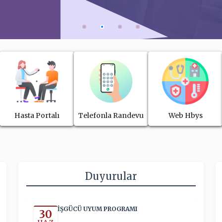
Hasta Portalı
Telefonla Randevu
Web Hbys
Duyurular
İŞGÜCÜ UYUM PROGRAMI
30