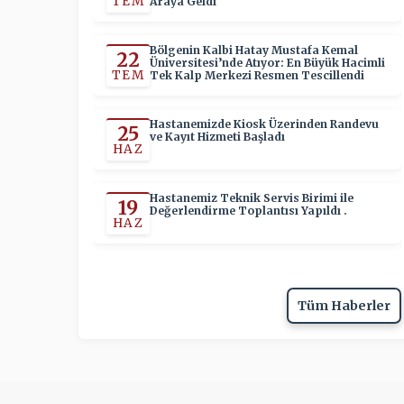
TEM
Araya Geldi
Bölgenin Kalbi Hatay Mustafa Kemal
22
Üniversitesi’nde Atıyor: En Büyük Hacimli
TEM
Tek Kalp Merkezi Resmen Tescillendi
Hastanemizde Kiosk Üzerinden Randevu
25
ve Kayıt Hizmeti Başladı
HAZ
Hastanemiz Teknik Servis Birimi ile
19
Değerlendirme Toplantısı Yapıldı .
HAZ
Tüm Haberler