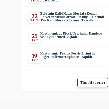
TEM
Araya Geldi
Bölgenin Kalbi Hatay Mustafa Kemal
22
Üniversitesi’nde Atıyor: En Büyük Hacimli
TEM
Tek Kalp Merkezi Resmen Tescillendi
Hastanemizde Kiosk Üzerinden Randevu
25
ve Kayıt Hizmeti Başladı
HAZ
Hastanemiz Teknik Servis Birimi ile
19
Değerlendirme Toplantısı Yapıldı .
HAZ
Tüm Haberler