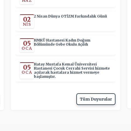
HAZ
2 Nisan Dünya OTİZM Farkındalık Günü
02
NIS
HMKÜ Hastanesi Kadın Doğum
05
Bölümünde Gebe Okulu Açıldı
OCA
Hatay Mustafa Kemal Üniversitesi
05
Hastanesi Çocuk Cerrahi Servisi hizmete
OCA
açılarak hastalara hizmet vermeye
başlamıştır.
Tüm Duyurular