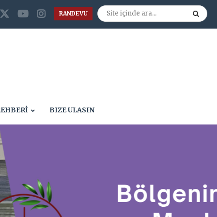
RANDEVU
REHBERİ
BIZE ULASIN