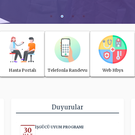
Hasta Portalı
Telefonla Randevu
Web Hbys
Duyurular
İŞGÜCÜ UYUM PROGRAMI
30